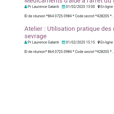
Médicaments d’aide à l’arrêt du
Pr Laurence Galanti
01/02/2025 13:00
En ligne
ID de réunion *864 0725 0984 * Code secret *428205 *..
Atelier : Utilisation pratique d
sevrage
Pr Laurence Galanti
01/02/2025 15:15
En ligne
ID de réunion* 864 0725 0984 * Code secret *428205 *..