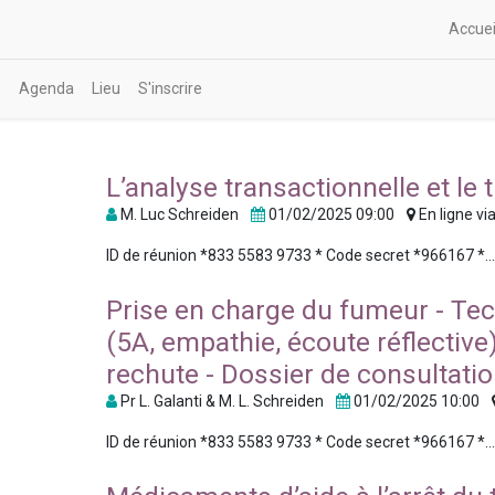
Accuei
Agenda
Lieu
S'inscrire
L’analyse transactionnelle et le
M. Luc Schreiden
01/02/2025 09:00
En ligne v
ID de réunion *833 5583 9733 * Code secret *966167 *..
Prise en charge du fumeur - T
(5A, empathie, écoute réflective)
rechute - Dossier de consultati
Pr L. Galanti & M. L. Schreiden
01/02/2025 10:00
ID de réunion *833 5583 9733 * Code secret *966167 *..