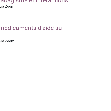
 tabagisme et interactions
 via Zoom
.
es médicaments d’aide au
 via Zoom
.