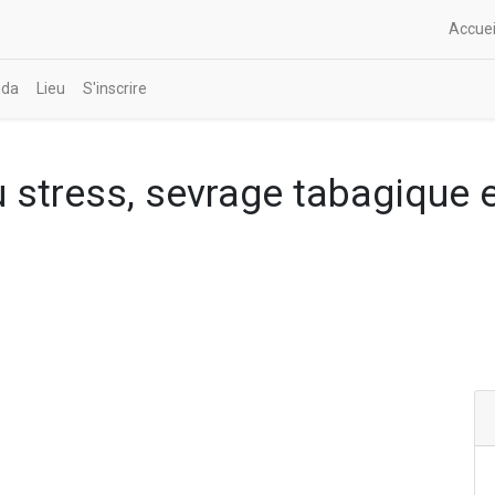
Accuei
nda
Lieu
S'inscrire
du stress, sevrage tabagique 